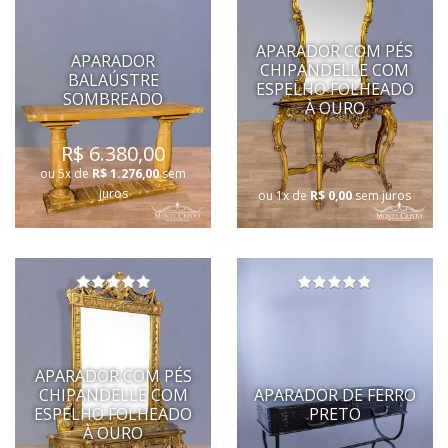
APARADOR COM PÉS
APARADOR
CHIPANDELLE COM
BALAÚSTRE
ESPELHO FOLHEADO
SOMBREADO
À OURO
R$ 6.380,00
ou 5x de
R$ 1.276,00
sem
juros
ou 1x de
R$ 0,00
sem juros
APARADOR COM PÉS
CHIPANDELLE COM
APARADOR DE FERRO
ESPELHO FOLHEADO
PRETO
À OURO