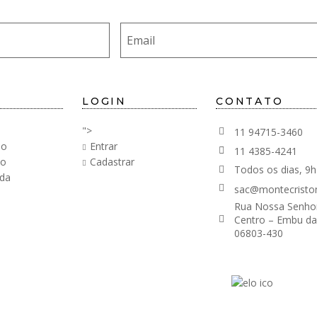
LOGIN
CONTATO
">
11 94715-3460
ão
Entrar
11 4385-4241
ão
Cadastrar
Todos os dias, 9h
da
sac@montecristo
Rua Nossa Senhor
Centro – Embu da
06803-430