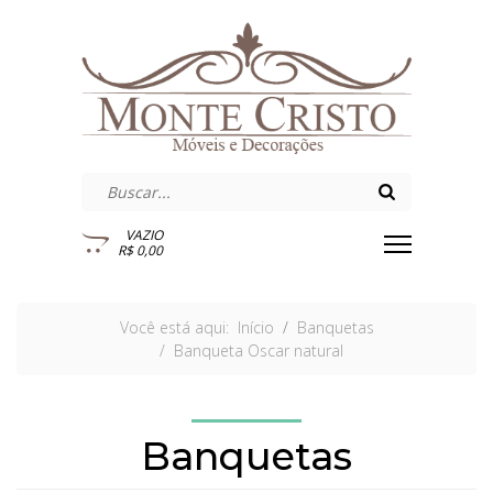
VAZIO
R$ 0,00
Você está aqui:
Início
Banquetas
Banqueta Oscar natural
Banquetas