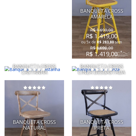
BANQUETA CROSS
AMARELA
R$ 1.690,00
R$ 1.419,00
ou 5x de
R$ 283,80
sem
R$ 1.690,00
juros
R$ 1.419,00
R$ 1.990,00
ou 5x de
R$ 283,80
sem
ou 5x de
R$ 398,00
sem
BANQUETA CROSS
BANQUETA CROSS
juros
juros
CASTANHA
CINZA DESGASTADA
BANQUETA CROSS
BANQUETA CROSS
NATURAL
PRETA