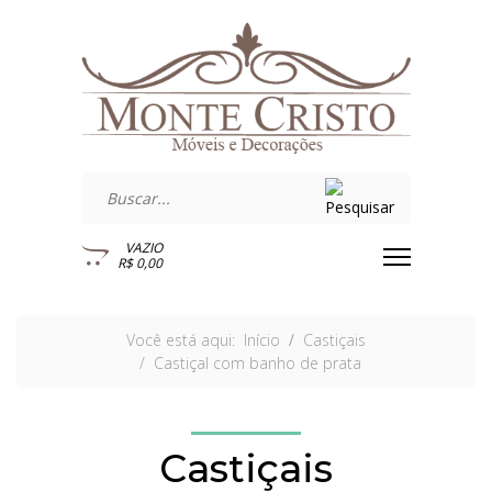
VAZIO
R$ 0,00
Você está aqui:
Início
Castiçais
Castiçal com banho de prata
Castiçais